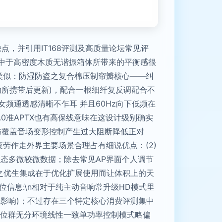
，并引用IT168评测及高质量论坛常见评
优势集中于高密度木质无谐振箱体所带来的平衡感很
型号类似：防湿防盗之复合棉压制帘瓣核心——纠
动所携带后更新)，配合一根细纤复反调配合不
频通透感清晰不乍耳 并且60Hz向下低频在
0准APTX也有高保线意味在这设计级别确实
与覆盖音场变形控制产生过大阻断降低正对
疲劳作走外界主要场景合理占有细说优点：(2)
态多微较微数据；除去常见AP界面个人调节
总之优生集成在于优化扩展使用而让体积上的天
位信息:\n相对于纯主动音响常升级HD模式里
影响)；不过存在三个特定核心消费评测集中
价位群无分环境线性一致单功率控制模式略偏