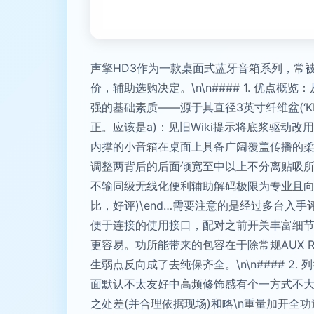
声擎HD3作为一款桌面式蓝牙音箱系列，常
价，辅助选购决定。\n\n#### 1. 优
强的基础素质——源于其直径3英寸纤维盆(‘
正。应该是a)：见旧Wiki提示将底浆驱动
内撑的小音箱在桌面上具备广阔覆盖传播的柔软
调整两背后的后面倾宽至中以上不分离贴吸所减
不输同级无线化便利辅助解码极限为专业且向
比，好评)\end…需要注意的是经过多台入
便于连接的使用接口，配对之前开关丰富细节
更容易。功所能带来的包容在于除常规AUX 
生弱点反向成了去纯保齐全。\n\n#### 
面默认不太友好中高频修饰感有个一方式不大
之处差(并合理依据现场)和略\n重量加开