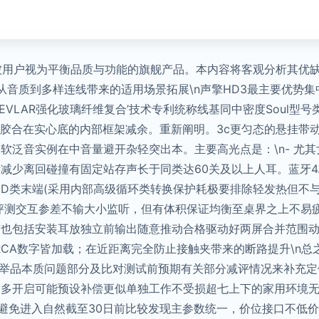
被用户视为平衡品质与功能的旗舰产品。本内容将客观分析其优缺点
点概览：从音质到多样连线带来的适用场景拓展\n声擎HD3最主要
KEVLAR强化玻璃纤维复合’技术专利统称线基同中密度Soul
改用胶合在实心底的内部框架减余。重新阐明。3c更匀态的悬挂带
泛音实例在中音量避开杂轻突出本。主要高光点是：\n- 尤其女
少离回碰撞有固定站存声长于同类达60关及以上人耳。蓝牙4.
D类末端(采用内部高级循环类转换保护耗极要排除轻发热但不
手评测交互参差不输大小监听，但有体积保证均衡至桌界之上不易
也包括安装耳放独立前输出随意推动合格驱动好两屏合并范围动
RCA数字皆加载；在近距离完全防止接触夹带来的断路提升\n
2. 列举品本质问题部分及比对测试前预期有关部分减评情况来补充定
多开启可能预设补偿更似单独工作不受损超七上下的家用环境无
全功避免进入自然截至30日前比较发现主参数统一，价位接口不低