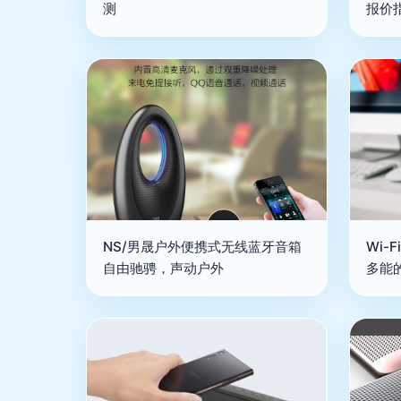
测
报价
NS/男晟户外便携式无线蓝牙音箱
Wi-
自由驰骋，声动户外
多能