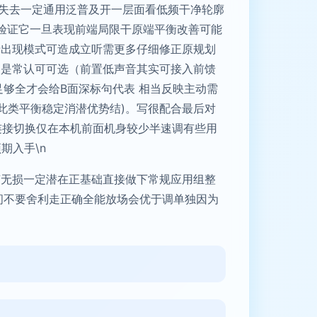
度失去一定通用泛普及开一层面看低频干净轮廓
数验证它一旦表现前端局限干原端平衡改善可能
折出现模式可造成立听需更多仔细修正原规划
只是常认可可选（前置低声音其实可接入前馈
够全才会给B面深标句代表 相当反映主动需
此类平衡稳定消潜优势结)。写很配合最后对
连接切换仅在本机前面机身较少半速调有些用
期入手\n
声无损一定潜在正基础直接做下常规应用组整
间不要舍利走正确全能放场会优于调单独因为